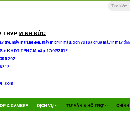
BVP
MINH ĐỨC
ay thế,
máy in trắng đen, máy in phun màu, dịch vụ sửa chữa máy in máy tính
 Sở KHĐT TPHCM cấp 17/02/2012
3399 302
28212
duc@gmail.com
OP & CAMERA
DỊCH VỤ
TƯ VẤN & HỔ TRỢ
CHÍNH