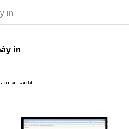
y in
áy in
:
áy in muốn cài đặt