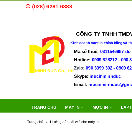
(028) 6281 6383
Mua bán
mực in,
máy in cũ
,
máy in văn phòng
CÔNG TY TNHH TMDV T
Kinh doanh
mực in chính hãng và th
Mã số thuế
:
0311546987 do
Hotline:
0909 628212 - 090 
Zalo:
090 3399 302 -
0909 6
Skype:
mucinminhduc
Email:
mucinminh
TRANG CHỦ
MÁY IN
MỰC IN
LAPT
Trang chủ
»
Hướng dẩn cài wifi cho máy in