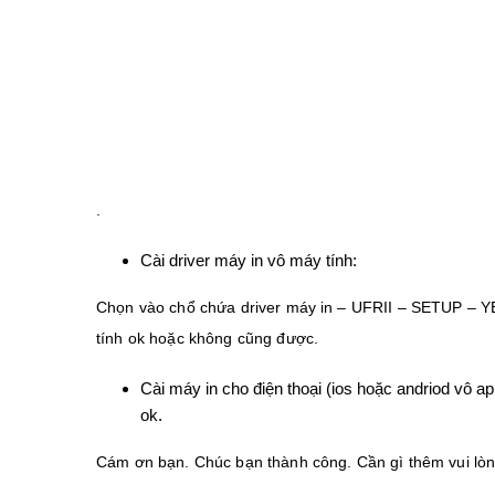
.
Cài driver máy in vô máy tính:
Chọn vào chổ chứa driver máy in – UFRII – SETUP – YE
tính ok hoặc không cũng được.
Cài máy in cho điện thoại (ios hoặc andriod vô ap
ok.
Cám ơn bạn. Chúc bạn thành công. Cần gì thêm vui lòn