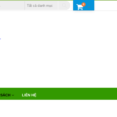
0
Tất cả danh mục
.
 SÁCH
LIÊN HỆ