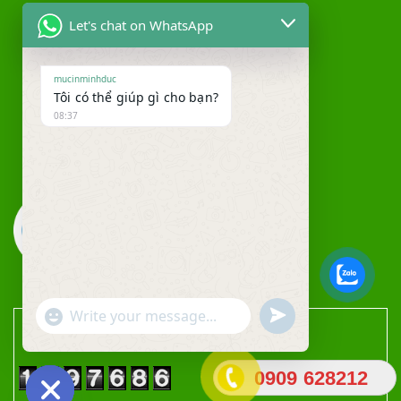
Let's chat on WhatsApp
mucinminhduc
Tôi có thể giúp gì cho bạn?
08:37
"+chaty_settings.lang.emoji_picker+"
undefined
WhatsApp Message
THỐNG KÊ TRUY CẬP
0909 628212