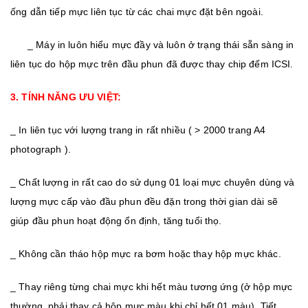
ống dẫn tiếp mực liên tục từ các chai mực đặt bên ngoài.
_ Máy in luôn hiểu mực đầy và luôn ở trạng thái sẵn sàng in
liên tục do hộp mực trên đầu phun đã được thay chip đếm ICSI.
3. TÍNH NĂNG ƯU VIỆT:
_ In liên tục với lượng trang in rất nhiều ( > 2000 trang A4
photograph ).
_ Chất lượng in rất cao do sử dụng 01 loại mực chuyên dùng và
lượng mực cấp vào đầu phun đều đặn trong thời gian dài sẽ
giúp đầu phun hoạt động ổn định, tăng tuổi thọ.
_ Không cần tháo hộp mực ra bơm hoặc thay hộp mực khác.
_ Thay riêng từng chai mực khi hết màu tương ứng (ở hộp mực
thường, phải thay cả hộp mực màu khi chỉ hết 01 màu). Tiết