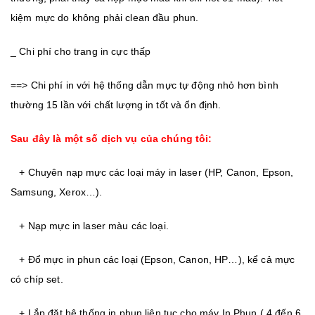
kiệm mực do không phải clean đầu phun.
_ Chi phí cho trang in cực thấp
==> Chi phí in với hệ thống dẫn mực tự động nhỏ hơn bình
thường 15 lần với chất lượng in tốt và ổn định.
Sau đây là một số dịch vụ của chúng tôi:
+ Chuyên nạp mực các loại máy in laser (HP, Canon, Epson,
Samsung, Xerox…).
+ Nạp mực in laser màu các loại.
+ Đổ mực in phun các loại (Epson, Canon, HP…), kể cả mực
có chíp set.
+ Lắp đặt hệ thống in phun liên tục cho máy In Phun ( 4 đến 6