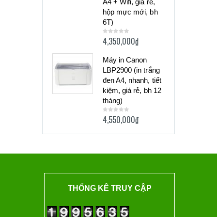
A4 + Wifi, giá rẻ,
hộp mực mới, bh
6T)
4,350,000
₫
0
out
of
5
Máy in Canon
LBP2900 (in trắng
đen A4, nhanh, tiết
kiệm, giá rẻ, bh 12
tháng)
4,550,000
₫
0
out
of
5
THỐNG KÊ TRUY CẬP