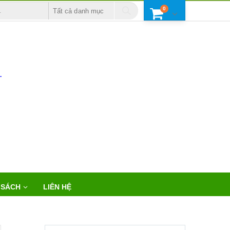
0
Tất cả danh mục
.
 SÁCH
LIÊN HỆ