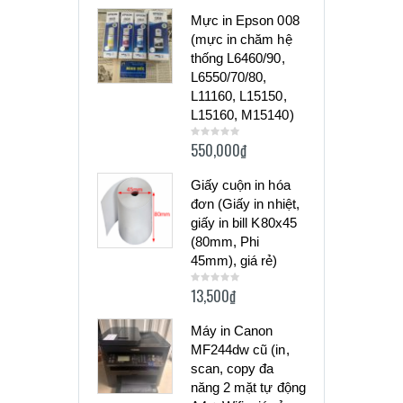
of
5
Mực in Epson 008
(mực in chăm hệ
thống L6460/90,
L6550/70/80,
L11160, L15150,
L15160, M15140)
550,000
₫
0
out
of
5
Giấy cuộn in hóa
đơn (Giấy in nhiệt,
giấy in bill K80x45
(80mm, Phi
45mm), giá rẻ)
13,500
₫
0
out
of
5
Máy in Canon
MF244dw cũ (in,
scan, copy đa
năng 2 mặt tự động