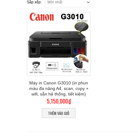
Sắp xếp:
Máy in Canon G3010 (in phun
màu đa năng A4, scan, copy +
wifi, sẳn hệ thống, tiết kiệm)
5,150,000
₫
THÊM VÀO GIỎ