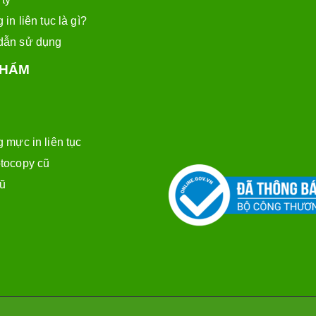
 in liên tục là gì?
dẫn sử dụng
PHẨM
 mực in liên tục
tocopy cũ
cũ