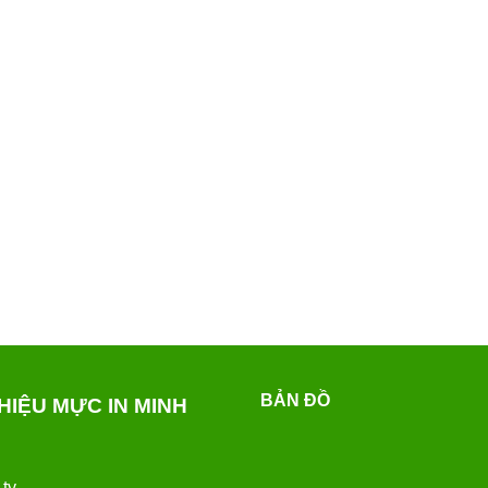
BẢN ĐỒ
THIỆU MỰC IN MINH
 ty