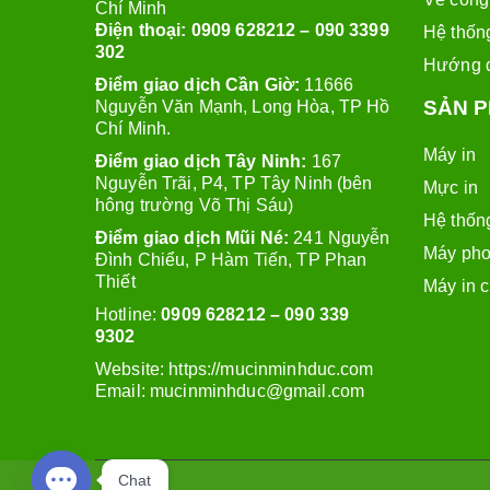
Chí Minh
Điện thoại: 0909 628212 – 090 3399
Hệ thống
302
Hướng 
Điểm giao dịch Cần Giờ:
11666
SẢN 
Nguyễn Văn Mạnh, Long Hòa, TP Hồ
Chí Minh.
Máy in
Điểm giao dịch Tây Ninh:
167
Nguyễn Trãi, P4, TP Tây Ninh (bên
Mực in
hông trường Võ Thị Sáu)
Hệ thống
Điểm giao dịch Mũi Né:
241 Nguyễn
Máy pho
Đình Chiểu, P Hàm Tiến, TP Phan
Thiết
Máy in 
Hotline:
0909 628212 – 090 339
9302
Website: https://
mucinminhduc.com
Email:
mucinminhduc@gmail.com
Chat