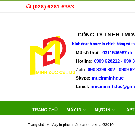
(028) 6281 6383
Mua bán
mực in,
máy in cũ
,
máy in văn phòng
CÔNG TY TNHH TMDV T
Kinh doanh
mực in chính hãng và th
Mã số thuế
:
0311546987 do
Hotline:
0909 628212 - 090 
Zalo:
090 3399 302 -
0909 6
Skype:
mucinminhduc
Email:
mucinminh
TRANG CHỦ
MÁY IN
MỰC IN
LAPT
Trang chủ
»
Máy in phun màu canon pixma G3010