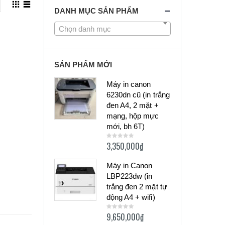
DANH MỤC SẢN PHẨM
Chọn danh mục
SẢN PHẨM MỚI
Máy in canon
6230dn cũ (in trắng
đen A4, 2 mặt +
mạng, hộp mực
mới, bh 6T)
3,350,000
₫
0
out
of
5
Máy in Canon
LBP223dw (in
trắng đen 2 mặt tự
động A4 + wifi)
9,650,000
₫
0
out