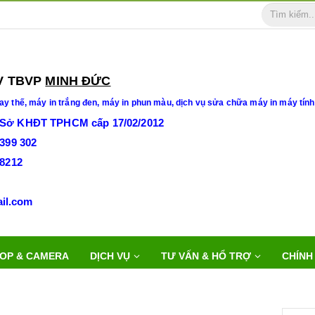
BVP
MINH ĐỨC
ay thế,
máy in trắng đen, máy in phun màu, dịch vụ sửa chữa máy in máy tính
 Sở KHĐT TPHCM cấp 17/02/2012
3399 302
28212
duc@gmail.com
OP & CAMERA
DỊCH VỤ
TƯ VẤN & HỔ TRỢ
CHÍNH