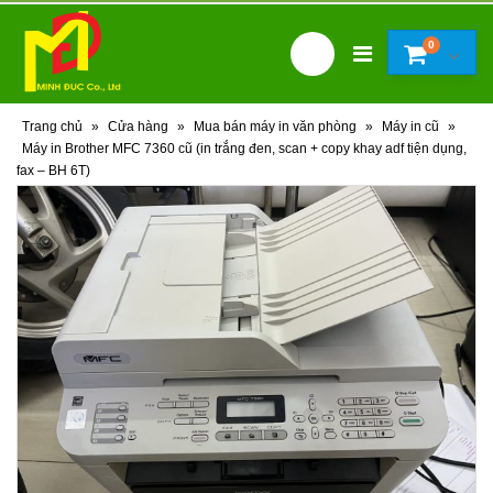
0
Trang chủ
»
Cửa hàng
»
Mua bán máy in văn phòng
»
Máy in cũ
»
Máy in Brother MFC 7360 cũ (in trắng đen, scan + copy khay adf tiện dụng,
fax – BH 6T)