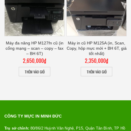
g
Máy đa năng HP M127fn cũ (in
Máy in cũ HP M125A (in, Scan,
cổng mạng – scan – copy – fax
Copy, hộp mực mới + BH 6T, giá
– BH 6T)
tốt nhất)
2,650,000
₫
2,350,000
₫
THÊM VÀO GIỎ
THÊM VÀO GIỎ
CÔNG TY MỰC IN MINH ĐỨC
Trụ sở chính:
80/86/2 Huỳnh Văn Nghệ, P15, Quận Tân Bình, TP Hồ