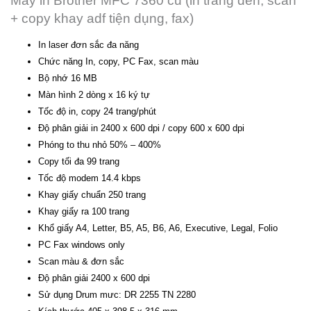
Máy in Brother MFC 7360 cũ (in trắng đen, scan
+ copy khay adf tiện dụng, fax)
In laser đơn sắc đa năng
Chức năng In, copy, PC Fax, scan màu
Bộ nhớ 16 MB
Màn hình 2 dòng x 16 ký tự
Tốc độ in, copy 24 trang/phút
Độ phân giải in 2400 x 600 dpi / copy 600 x 600 dpi
Phóng to thu nhỏ 50% – 400%
Copy tối đa 99 trang
Tốc độ modem 14.4 kbps
Khay giấy chuẩn 250 trang
Khay giấy ra 100 trang
Khổ giấy A4, Letter, B5, A5, B6, A6, Executive, Legal, Folio
PC Fax windows only
Scan màu & đơn sắc
Độ phân giải 2400 x 600 dpi
Sử dụng Drum mưc: DR 2255 TN 2280