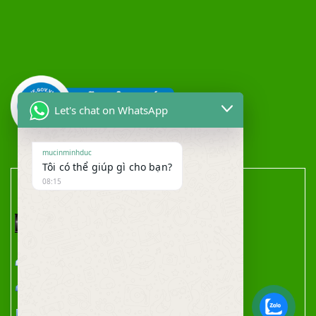
Let's chat on WhatsApp
mucinminhduc
Tôi có thể giúp gì cho bạn?
08:15
THỐNG KÊ TRUY CẬP
Truy cập hôm qua : 933
Truy cập hôm nay : 312
Tổng lượt truy cập : 1995387