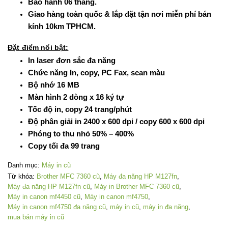
Bảo hành 06 tháng.
Giao hàng toàn quốc & lắp đặt tận nơi miễn phí bán
kính 10km TPHCM.
Đặt điểm nổi bật:
In laser đơn sắc đa năng
Chức năng In, copy, PC Fax, scan màu
Bộ nhớ 16 MB
Màn hình 2 dòng x 16 ký tự
Tốc độ in, copy 24 trang/phút
Độ phân giải in 2400 x 600 dpi / copy 600 x 600 dpi
Phóng to thu nhỏ 50% – 400%
Copy tối đa 99 trang
Danh mục:
Máy in cũ
Từ khóa:
Brother MFC 7360 cũ
,
Máy đa năng HP M127fn
,
Máy đa năng HP M127fn cũ
,
Máy in Brother MFC 7360 cũ
,
Máy in canon mf4450 cũ
,
Máy in canon mf4750
,
Máy in canon mf4750 đa năng cũ
,
máy in cũ
,
máy in đa năng
,
mua bán máy in cũ