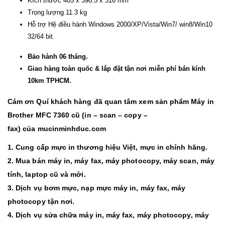
Kích thước 405 x 398.5 x 316 mm
Trọng lượng 11.3 kg
Hỗ trợ Hệ điều hành Windows 2000/XP/Vista/Win7/ win8/Win10
32/64 bit.
Bảo hành 06 tháng.
Giao hàng toàn quốc & lắp đặt tận nơi miễn phí bán kính
10km TPHCM.
Cám ơn Quí khách hàng đã quan tâm xem sản phẩm Máy in
Brother MFC 7360 cũ (in – scan – copy –
fax)
của
mucinminhduc.com
1. Cung cấp mực in thương hiệu Việt, mực in chính hãng.
2. Mua bán máy in, máy fax, máy photocopy, máy scan, máy
tính, laptop cũ và mới.
3. Dịch vụ bơm mực, nạp mực máy in, máy fax, máy
photocopy tận nơi.
4. Dịch vụ sửa chữa máy in, máy fax, máy photocopy, máy