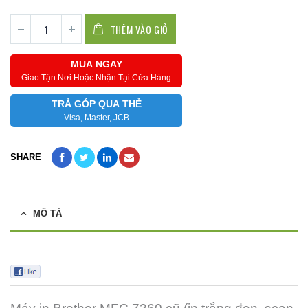
THÊM VÀO GIỎ
MUA NGAY
Giao Tận Nơi Hoặc Nhận Tại Cửa Hàng
TRẢ GÓP QUA THẺ
Visa, Master, JCB
SHARE
MÔ TẢ
0