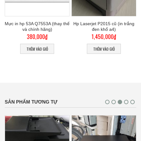
Mực in hp 53A Q7553A (thay thế
Hp Laserjet P2015 cũ (in trắng
và chính hãng)
đen khổ a4)
380,000
₫
1,450,000
₫
THÊM VÀO GIỎ
THÊM VÀO GIỎ
SẢN PHẨM TƯƠNG TỰ