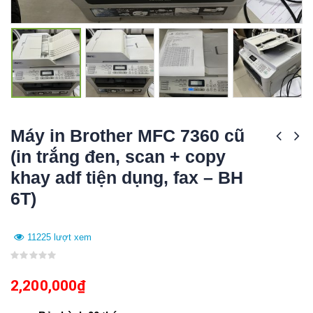
Máy in Brother MFC 7360 cũ
(in trắng đen, scan + copy
khay adf tiện dụng, fax – BH
6T)
11225 lượt xem
0
out
2,200,000
₫
of
5