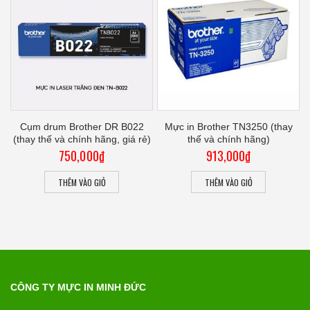
hế
Cụm drum Brother DR B022
Mực in Brother TN3250 (thay
(thay thế và chính hãng, giá rẻ)
thế và chính hãng)
750,000
₫
913,000
₫
THÊM VÀO GIỎ
THÊM VÀO GIỎ
CÔNG TY MỰC IN MINH ĐỨC