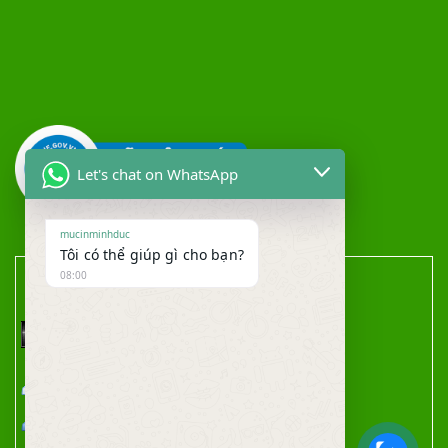
Let's chat on WhatsApp
mucinminhduc
Tôi có thể giúp gì cho bạn?
08:00
THỐNG KÊ TRUY CẬP
Truy cập hôm qua : 462
Truy cập hôm nay : 96