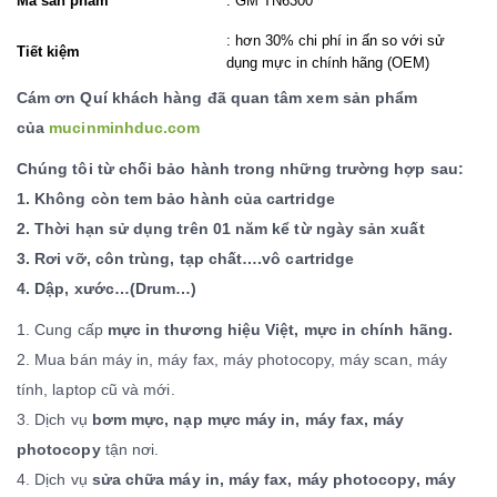
Mã sản phẩm
: GM TN6300
: hơn 30% chi phí in ấn so với sử
Tiết kiệm
dụng mực in chính hãng (OEM)
Cám ơn Quí khách hàng đã quan tâm xem sản phẩm
của
mucinminhduc.com
Chúng tôi từ chối bảo hành trong những trường hợp sau:
1. Không còn tem bảo hành của cartridge
2. Thời hạn sử dụng trên 01 năm kể từ ngày sản xuất
3. Rơi vỡ, côn trùng, tạp chất….vô cartridge
4. Dập, xước…(Drum…)
1. Cung cấp
mực in thương hiệu Việt, mực in chính hãng.
2. Mua bán máy in, máy fax, máy photocopy, máy scan, máy
tính, laptop cũ và mới.
3. Dịch vụ
bơm mực, nạp mực máy in, máy fax, máy
photocopy
tận nơi.
4. Dịch vụ
sửa chữa máy in, máy fax, máy photocopy, máy