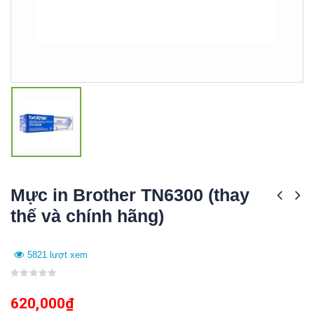
Mực in Brother TN6300 (thay
thế và chính hãng)
5821 lượt xem
0
out
620,000
₫
of
5