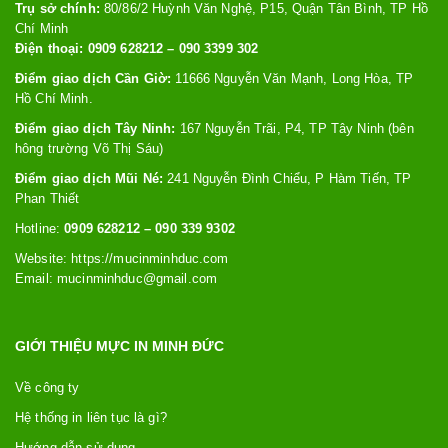
Trụ sở chính:
80/86/2 Huỳnh Văn Nghệ, P15, Quận Tân Bình, TP Hồ
Chí Minh
Điện thoại: 0909 628212 – 090 3399 302
Điểm giao dịch Cần Giờ:
11666 Nguyễn Văn Mạnh, Long Hòa, TP
Hồ Chí Minh.
Điểm giao dịch Tây Ninh:
167 Nguyễn Trãi, P4, TP Tây Ninh (bên
hông trường Võ Thị Sáu)
Điểm giao dịch Mũi Né:
241 Nguyễn Đình Chiểu, P Hàm Tiến, TP
Phan Thiết
Hotline:
0909 628212 – 090 339 9302
Website: https://
mucinminhduc.com
Email:
mucinminhduc@gmail.com
GIỚI THIỆU MỰC IN MINH ĐỨC
Về công ty
Hệ thống in liên tục là gì?
Hướng dẫn sử dụng