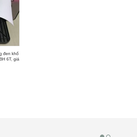
ng đen khổ
BH 6T, giá