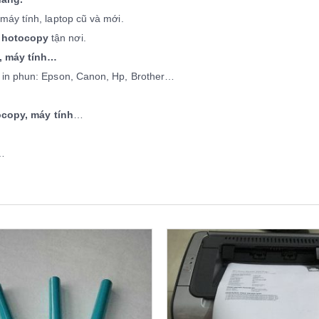
áy tính, laptop cũ và mới.
photocopy
tận nơi.
, máy tính…
in phun: Epson, Canon, Hp, Brother…
copy, máy tính
…
 …