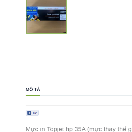
MÔ TẢ
0
Mực in Topjet hp 35A (mực thay thế g