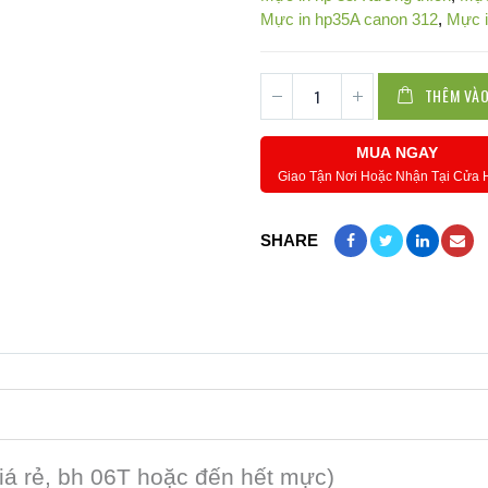
Mực in hp35A canon 312
,
Mực i
THÊM VÀO
MUA NGAY
Giao Tận Nơi Hoặc Nhận Tại Cửa
SHARE
iá rẻ, bh 06T hoặc đến hết mực)