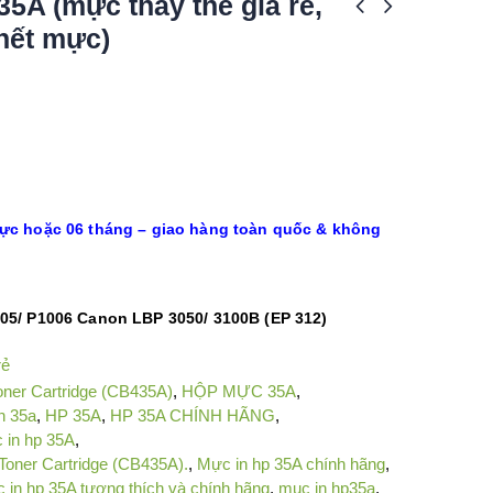
35A (mực thay thế giá rẻ,
hết mực)
mực hoặc 06 tháng – giao hàng toàn quốc & không
05/ P1006 Canon LBP 3050/ 3100B (EP 312)
rẻ
oner Cartridge (CB435A)
,
HỘP MỰC 35A
,
n 35a
,
HP 35A
,
HP 35A CHÍNH HÃNG
,
 in hp 35A
,
Toner Cartridge (CB435A).
,
Mực in hp 35A chính hãng
,
 in hp 35A tương thích và chính hãng
,
muc in hp35a
,