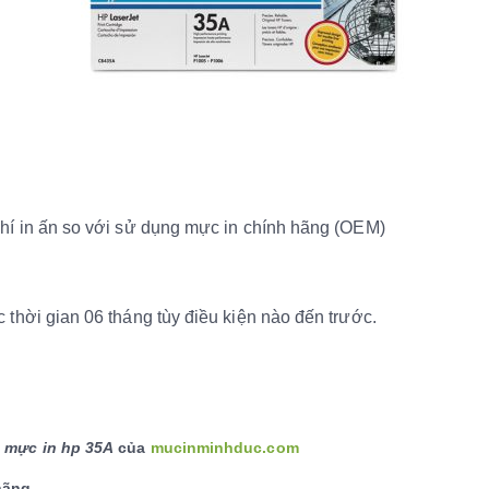
hí in ấn so với sử dụng mực in chính hãng (OEM)
̀i gian 06 tháng tùy điều kiện nào đến trước.
m
mực in hp 35A
của
mucinminhduc.com
hãng.