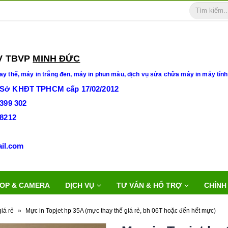
BVP
MINH ĐỨC
ay thế,
máy in trắng đen, máy in phun màu, dịch vụ sửa chữa máy in máy tính
 Sở KHĐT TPHCM cấp 17/02/2012
3399 302
28212
duc@gmail.com
OP & CAMERA
DỊCH VỤ
TƯ VẤN & HỔ TRỢ
CHÍNH
giá rẻ
»
Mực in Topjet hp 35A (mực thay thế giá rẻ, bh 06T hoặc đến hết mực)