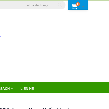
0
Tất cả danh mục
.
 SÁCH
LIÊN HỆ