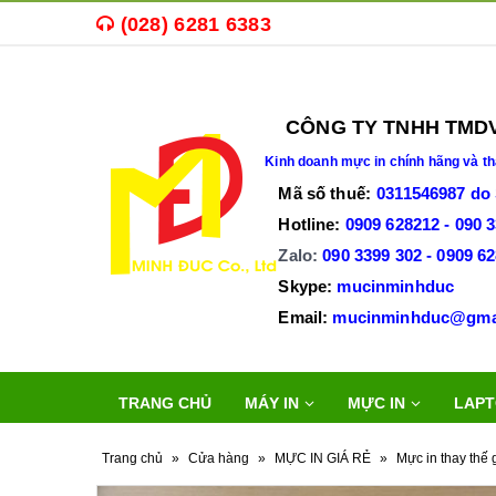
(028) 6281 6383
Mua bán
mực in,
máy in cũ
,
máy in văn phòng
CÔNG TY TNHH TMDV T
Kinh doanh
mực in chính hãng và th
Mã số thuế
:
0311546987 do
Hotline:
0909 628212 - 090 
Zalo:
090 3399 302 -
0909 6
Skype:
mucinminhduc
Email:
mucinminh
TRANG CHỦ
MÁY IN
MỰC IN
LAPT
Trang chủ
»
Cửa hàng
»
MỰC IN GIÁ RẺ
»
Mực in thay thế 