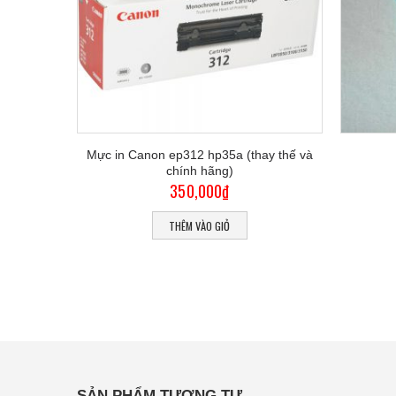
Mực in Canon ep312 hp35a (thay thế và
chính hãng)
350,000
₫
THÊM VÀO GIỎ
SẢN PHẨM TƯƠNG TỰ