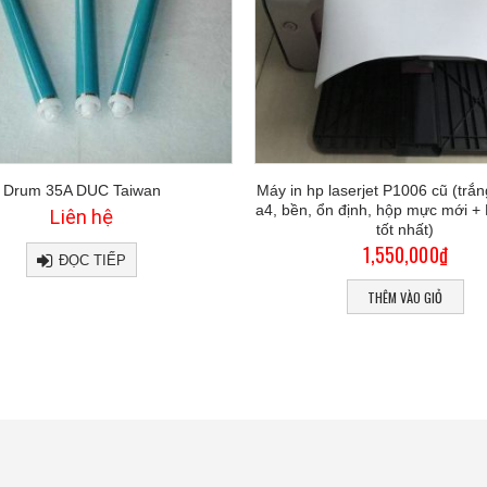
Drum 35A DUC Taiwan
Máy in hp laserjet P1006 cũ (trắ
a4, bền, ổn định, hộp mực mới + 
Liên hệ
tốt nhất)
1,550,000
₫
ĐỌC TIẾP
THÊM VÀO GIỎ