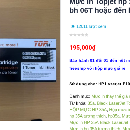
Mực in Topjet hp 
bh 06T hoặc đến 
12011 lượt xem
0
out
195,000
₫
of
5
Bảo hành 01 đổi 01 đến hết 
freeship với hộp mực giá rẻ
Sử dụng cho: HP Laserjet P10
Danh mục:
Mực in thay thế giá 
Từ khóa:
35a
,
Black LaserJet T
HỘP MỰC HP 35A
,
Hộp mực i
hp 35A tương thích
,
hp35a
,
Mực
Mực in HP 35A Black LaserJet 
Mực in hp 35A tương thích
,
Mực