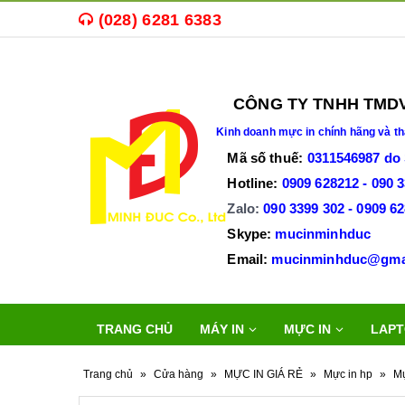
(028) 6281 6383
Mua bán
mực in,
máy in cũ
,
máy in văn phòng
CÔNG TY TNHH TMDV T
Kinh doanh
mực in chính hãng và th
Mã số thuế
:
0311546987 do
Hotline:
0909 628212 - 090 
Zalo:
090 3399 302 -
0909 6
Skype:
mucinminhduc
Email:
mucinminh
TRANG CHỦ
MÁY IN
MỰC IN
LAPT
Trang chủ
»
Cửa hàng
»
MỰC IN GIÁ RẺ
»
Mực in hp
»
Mự