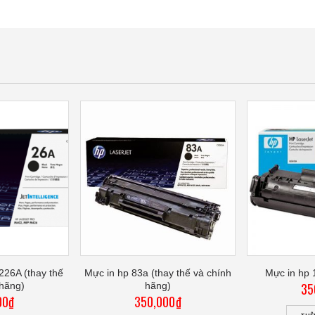
226A (thay thế
Mực in hp 83a (thay thế và chính
Mực in hp 
 hãng)
hãng)
35
00
₫
350,000
₫