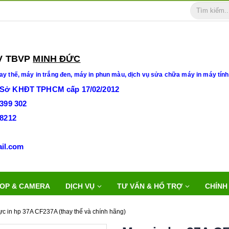
BVP
MINH ĐỨC
ay thế,
máy in trắng đen, máy in phun màu, dịch vụ sửa chữa máy in máy tính
 Sở KHĐT TPHCM cấp 17/02/2012
3399 302
28212
duc@gmail.com
OP & CAMERA
DỊCH VỤ
TƯ VẤN & HỔ TRỢ
CHÍNH
c in hp 37A CF237A (thay thế và chính hãng)