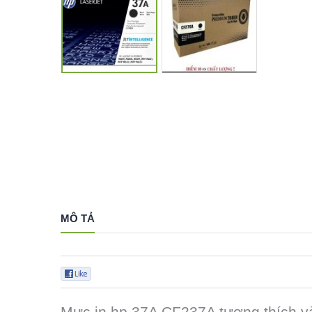
MÔ TẢ
0
Mực in hp 37A CF237A tương thích v