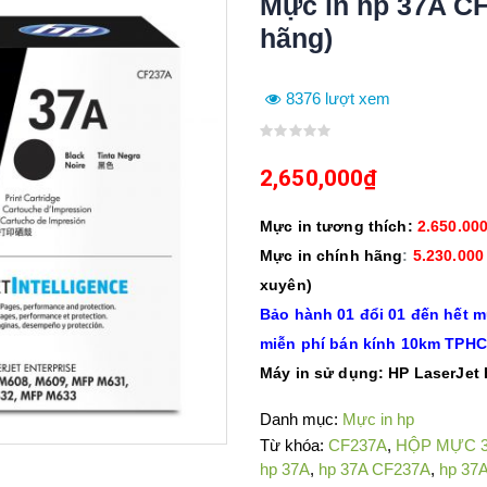
Mực in hp 37A CF
hãng)
8376 lượt xem
0
out
2,650,000
₫
of
5
Mực in tương thích:
2.650.00
Mực in chính hãng
:
5.230.000
xuyên)
Bảo hành 01 đổi 01 đến hết m
miễn phí bán kính 10km TPH
Máy in sử dụng: HP LaserJet E
Danh mục:
Mực in hp
Từ khóa:
CF237A
,
HỘP MỰC 
hp 37A
,
hp 37A CF237A
,
hp 37A