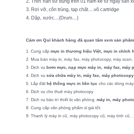
2. Thời hạn sử dụng trên 01 năm kể từ ngày sản xu
3. Rơi vỡ, côn trùng, tạp chất….vô cartridge
4. Dập, xước…(Drum…)
Cám ơn Quí khách hàng đã quan tâm xem sản phẩ
1. Cung cấp
mực in thương hiệu Việt, mực in chính 
2. Mua bán máy in, máy fax, máy photocopy, máy scan, m
3. Dịch vụ
bơm mực, nạp mực máy in, máy fax, máy 
4. Dịch vụ
sửa chữa máy in, máy fax, máy photocopy
5. Lắp đặt
hệ thống mực in liên tục
cho các dòng máy 
6. Dịch vụ cho thuê máy photocopy
7. Dịch vụ bảo trì thiết bị văn phòng:
máy in, máy photo
8. Cung cấp văn phòng phẩm sỉ giá tốt.
9. Thanh lý máy in cũ, máy photocopy cũ, máy tính cũ,