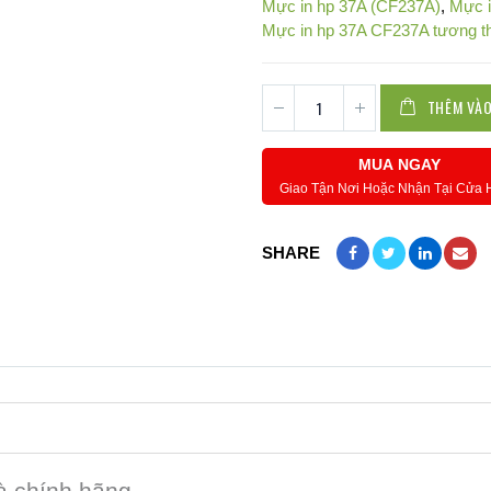
Mực in hp 37A (CF237A)
,
Mực i
Mực in hp 37A CF237A tương t
THÊM VÀO
MUA NGAY
Giao Tận Nơi Hoặc Nhận Tại Cửa
SHARE
à chính hãng