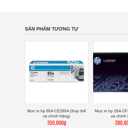
SẢN PHẨM TƯƠNG TỰ
504 (thay
Mực in hp 85A CE285A (thay thế
Mực in hp 26A CF
ãng)
và chính hãng)
và chính
350,000
₫
380,0