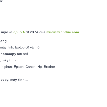
ất
m
mực in
hp 37A
CF237A
của
mucinminhduc.com
hãng.
áy tính, laptop cũ và mới.
photocopy
tận nơi.
, máy tính…
in phun: Epson, Canon, Hp, Brother…
copy, máy tính
…
 …