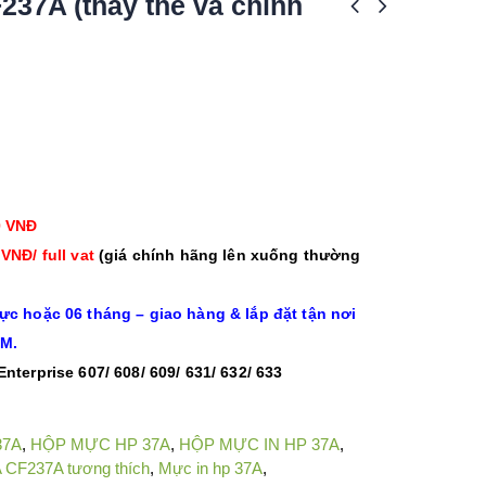
237A (thay thế và chính
0 VNĐ
 VNĐ/ full vat
(giá chính hãng lên xuống thường
ực hoặc 06 tháng – giao hàng & lắp đặt tận nơi
CM.
nterprise 607/ 608/ 609/ 631/ 632/ 633
37A
,
HỘP MỰC HP 37A
,
HỘP MỰC IN HP 37A
,
 CF237A tương thích
,
Mực in hp 37A
,