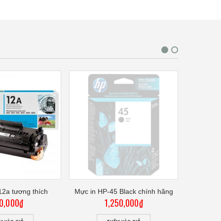
12a tương thích
Mực in HP-45 Black chính hãng
Mực in h
th
0,000
₫
1,250,000
₫