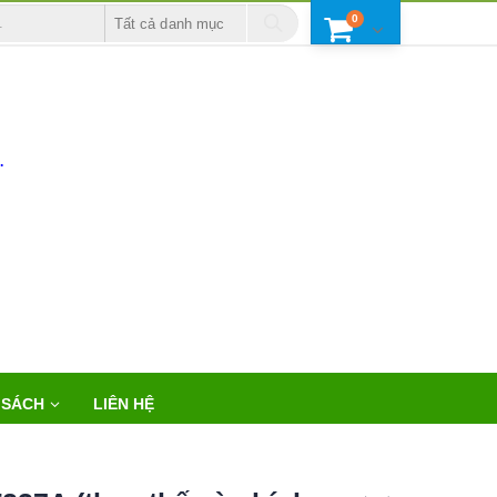
0
Tất cả danh mục
.
 SÁCH
LIÊN HỆ