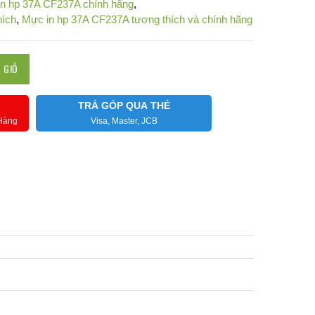
n hp 37A CF237A chính hãng
,
hích
,
Mực in hp 37A CF237A tương thích và chính hãng
 GIỎ
TRẢ GÓP QUA THẺ
 Hàng
Visa, Master, JCB