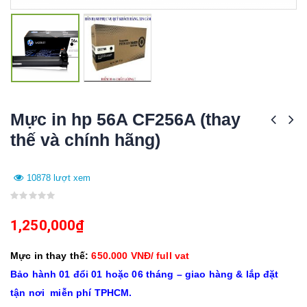
Mực in hp 56A CF256A (thay
thế và chính hãng)
10878 lượt xem
0
out
1,250,000
₫
of
5
Mực in thay thế:
650.000 VNĐ/ full vat
Bảo hành 01 đổi 01 hoặc 06 tháng – giao hàng & lắp đặt
tận nơi miễn phí TPHCM.