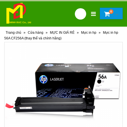
0
Trang chủ
»
Cửa hàng
»
MỰC IN GIÁ RẺ
»
Mực in hp
»
Mực in hp
56A CF256A (thay thế và chính hãng)