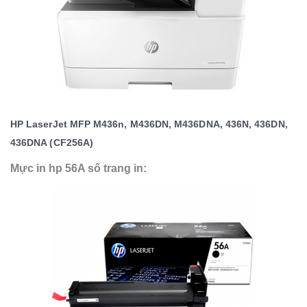
HP LaserJet MFP M436n, M436DN, M436DNA, 436N, 436DN,
436DNA (CF256A)
Mực in hp 56A số trang in: