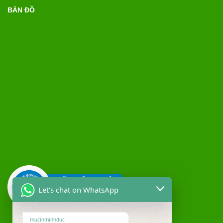
BẢN ĐỒ
Let's chat on WhatsApp
mucinminhduc