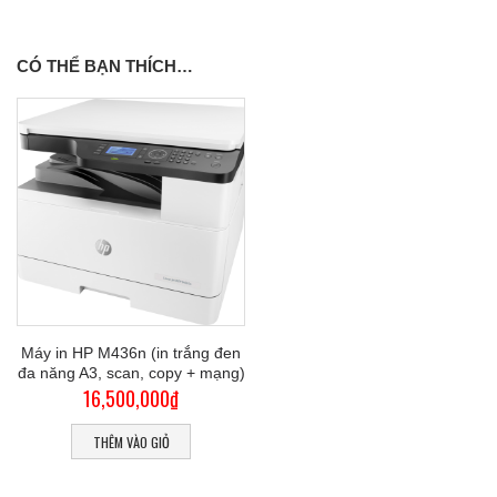
CÓ THỂ BẠN THÍCH…
Máy in HP M436n (in trắng đen
đa năng A3, scan, copy + mạng)
16,500,000
₫
THÊM VÀO GIỎ