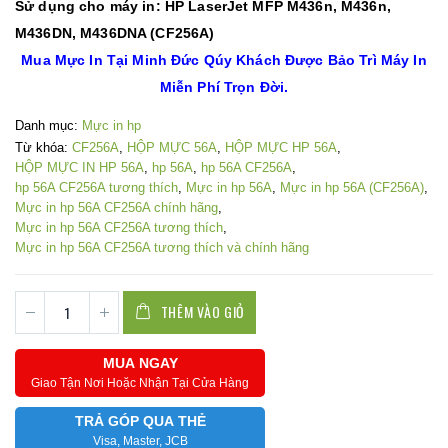
Sử dụng cho máy in: HP LaserJet MFP M436n, M436n,
M436DN, M436DNA (CF256A)
Mua Mực In Tại Minh Đức Qúy Khách Được Bảo Trì Máy In
Miễn Phí Trọn Đời.
Danh mục:
Mực in hp
Từ khóa:
CF256A
,
HỘP MỰC 56A
,
HỘP MỰC HP 56A
,
HỘP MỰC IN HP 56A
,
hp 56A
,
hp 56A CF256A
,
hp 56A CF256A tương thích
,
Mực in hp 56A
,
Mực in hp 56A (CF256A)
,
Mực in hp 56A CF256A chính hãng
,
Mực in hp 56A CF256A tương thích
,
Mực in hp 56A CF256A tương thích và chính hãng
THÊM VÀO GIỎ
MUA NGAY
Giao Tận Nơi Hoặc Nhận Tại Cửa Hàng
TRẢ GÓP QUA THẺ
Visa, Master, JCB